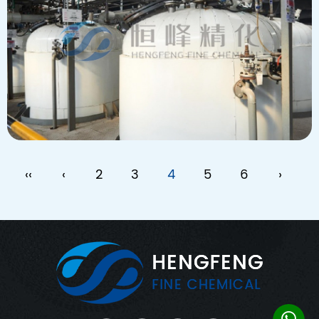
‹‹
‹
2
3
4
5
6
›