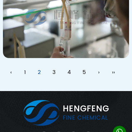
‹
1
2
3
4
5
›
››