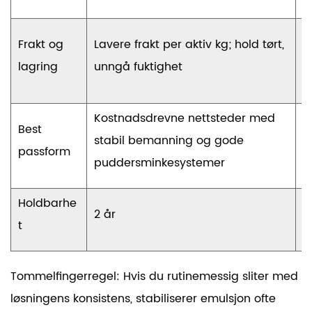
H
Frakt og
Lavere frakt per aktiv kg; hold tørt,
t
lagring
unngå fuktighet
f
Kostnadsdrevne nettsteder med
N
Best
stabil bemanning og gode
o
passform
puddersminkesystemer
k
Holdbarhe
2 år
6
t
Tommelfingerregel: Hvis du rutinemessig sliter med
løsningens konsistens, stabiliserer emulsjon ofte