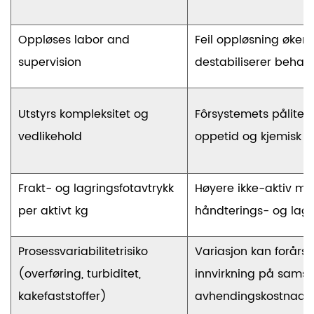
Oppløses labor and
Feil oppløsning øker
supervision
destabiliserer behan
Utstyrs kompleksitet og
Fôrsystemets påliteli
vedlikehold
oppetid og kjemisk ef
Frakt- og lagringsfotavtrykk
Høyere ikke-aktiv ma
per aktivt kg
håndterings- og lag
Prosessvariabilitetrisiko
Variasjon kan forårs
(overføring, turbiditet,
innvirkning på sams
kakefaststoffer)
avhendingskostnade