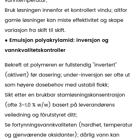
vanntemperatur;
Bruk løsningen innenfor et kontrollert vindu; altfor
gamle løsninger kan miste effektivitet og skape
variasjon fra skift til skift.
●
Emulsjon polyakrylamid: inversjon og
vannkvalitetskontroller
Bekreft at polymeren er fullstendig "invertert"
(aktivert) før dosering; under-inversjon ser ofte ut
som høyere dosebehov med ustabil flokk;
Sikt etter en brukbar stamløsningskonsentrasjon
(ofte
3–1,0 %
w/w) basert på leverandørens
veiledning og fôrutstyret ditt;
Se fortynningsvannkvaliteten (hardhet, temperatur
og gjenværende oksidanter); dårlig vann kan