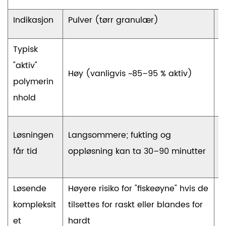
Indikasjon
Pulver (tørr granulær)
E
Typisk
L
"aktiv"
b
Høy (vanligvis
~85–95 %
aktiv)
polymerin
v
nhold
m
R
Løsningen
Langsommere; fukting og
l
får tid
oppløsning kan ta
30–90 minutter
m
Løsende
Høyere risiko for "fiskeøyne" hvis de
K
kompleksit
tilsettes for raskt eller blandes for
(
et
hardt
o