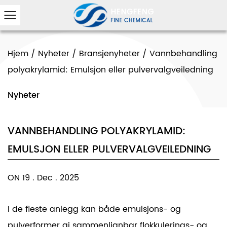
Hjem
/
Nyheter
/
Bransjenyheter
/
Vannbehandling
polyakrylamid: Emulsjon eller pulvervalgveiledning
Nyheter
VANNBEHANDLING POLYAKRYLAMID:
EMULSJON ELLER PULVERVALGVEILEDNING
ON 19 . Dec . 2025
I de fleste anlegg kan både emulsjons- og
pulverformer gi sammenlignbar flokkulerings- og