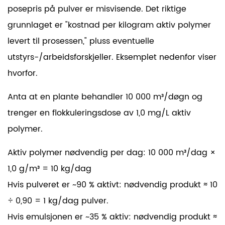
posepris på pulver er misvisende. Det riktige
grunnlaget er "kostnad per kilogram aktiv polymer
levert til prosessen," pluss eventuelle
utstyrs-/arbeidsforskjeller. Eksemplet nedenfor viser
hvorfor.
Anta at en plante behandler
10 000 m³/døgn
og
trenger en flokkuleringsdose av
1,0 mg/L
aktiv
polymer.
Aktiv polymer nødvendig per dag: 10 000 m³/dag ×
1,0 g/m³ =
10 kg/dag
Hvis pulveret er ~90 % aktivt: nødvendig produkt ≈ 10
÷ 0,90 =
1 kg/dag
pulver.
Hvis emulsjonen er ~35 % aktiv: nødvendig produkt ≈