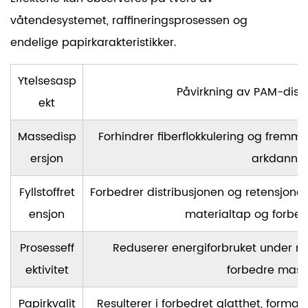
våtendesystemet, raffineringsprosessen og
endelige papirkarakteristikker.
Ytelsesasp
Påvirkning av PAM-disp
ekt
Massedisp
Forhindrer fiberflokkulering og fremmer
ersjon
arkdannel
Fyllstoffret
Forbedrer distribusjonen og retensjonen
ensjon
materialtap og forbed
Prosesseff
Reduserer energiforbruket under ra
ektivitet
forbedre masse
Papirkvalit
Resulterer i forbedret glatthet, formas