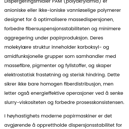
Dispergeringsmidler PAM (polyakrylamid) er
anioniske eller ikke-ioniske vannløselige polymerer
designet for å optimalisere massedispersjonen,
forbedre fibersuspensjonsstabiliteten og minimere
aggregering under papirproduksjon. Deres
molekylære struktur inneholder karboksyl- og
amidfunksjonelle grupper som samhandler med
massefibre, pigmenter og fyllstoffer, og skaper
elektrostatisk frastøtning og sterisk hindring. Dette
sikrer ikke bare homogen fiberdistribusjon, men
letter også energieffektive operasjoner ved å senke
slurry-viskositeten og forbedre prosesskonsistensen.
I høyhastighets moderne papirmaskiner er det
avgjørende å opprettholde dispersjonsstabilitet for