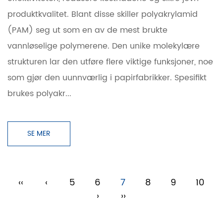
produktkvalitet. Blant disse skiller polyakrylamid
(PAM) seg ut som en av de mest brukte
vannløselige polymerene. Den unike molekylære
strukturen lar den utføre flere viktige funksjoner, noe
som gjør den uunnværlig i papirfabrikker. Spesifikt
brukes polyakr...
SE MER
‹‹
‹
5
6
7
8
9
10
›
››