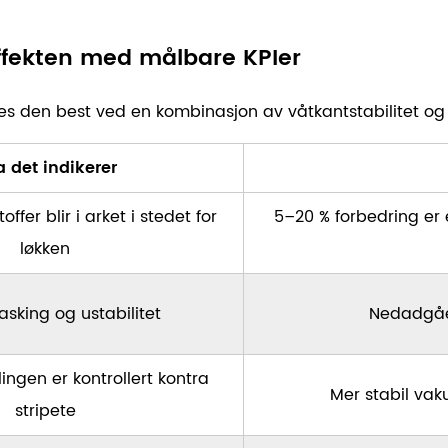
effekten med målbare KPIer
res den best ved en kombinasjon av våtkantstabilitet og fo
 det indikerer
offer blir i arket i stedet for
5–20 %
forbedring er
løkken
asking og ustabilitet
Nedadgåen
ngen er kontrollert kontra
Mer stabil va
stripete