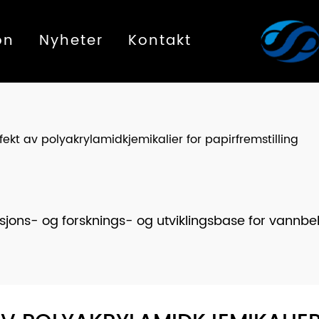
on
Nyheter
Kontakt
ekt av polyakrylamidkjemikalier for papirfremstilling
jons- og forsknings- og utviklingsbase for vannbeha