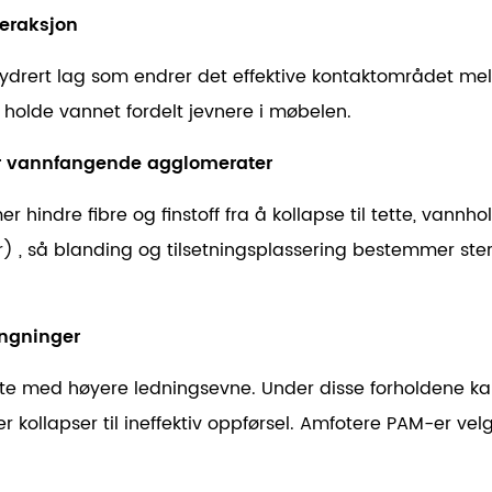
teraksjon
ydrert lag som endrer det effektive kontaktområdet mel
 holde vannet fordelt jevnere i møbelen.
drer vannfangende agglomerater
indre fibre og finstoff fra å kollapse til tette, vannho
er)
, så blanding og tilsetningsplassering bestemmer ster
ingninger
ofte med høyere ledningsevne. Under disse forholdene 
r kollapser til ineffektiv oppførsel. Amfotere PAM-er vel