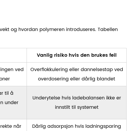
kylvekt og hvordan polymeren introduseres. Tabellen
Vanlig risiko hvis den brukes feil
lingen ved
Overflokkulering eller dannelsestap ved
joner
overdosering eller dårlig blandet
r til å
Underytelse hvis ladebalansen ikke er
en under
innstilt til systemet
rekte når
Dårlig adsorpsjon hvis ladningsparing