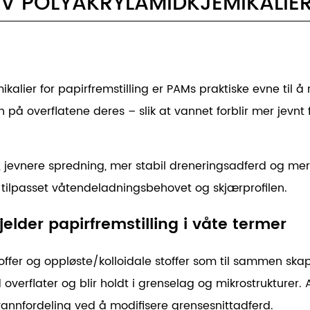
 POLYAKRYLAMIDKJEMIKALIER 
lier for papirfremstilling er PAMs praktiske evne til å re
overflatene deres – slik at vannet forblir mer jevnt f
", jevnere spredning, mer stabil dreneringsadferd og mer
r tilpasset våtendeladningsbehovet og skjærprofilen.
elder papirfremstilling i våte termer
lstoffer og oppløste/kolloidale stoffer som til sammen skap
verflater og blir holdt i grenselag og mikrostrukturer.
annfordeling ved å modifisere grensesnittadferd.