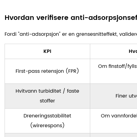
Hvordan verifisere anti-adsorpsjons
Fordi "anti-adsorpsjon" er en grensesnitteffekt, valide
KPI
Hva
Om finstoff/fyllst
First-pass retensjon (FPR)
Hvitvann turbiditet / faste
Finer utv
stoffer
Dreneringsstabilitet
Om vannfordeli
(wirerespons)