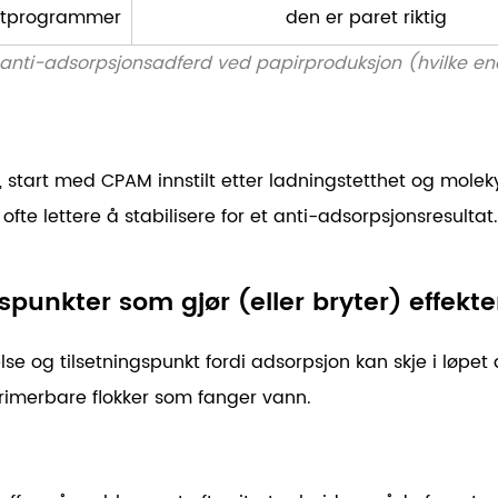
luttprogrammer
den er paret riktig
l anti-adsorpsjonsadferd ved papirproduksjon (hvilke en
, start med CPAM innstilt etter ladningstetthet og molek
ofte lettere å stabilisere for et anti-adsorpsjonsresultat.
spunkter som gjør (eller bryter) effekt
e og tilsetningspunkt fordi adsorpsjon kan skje i løpet a
primerbare flokker som fanger vann.