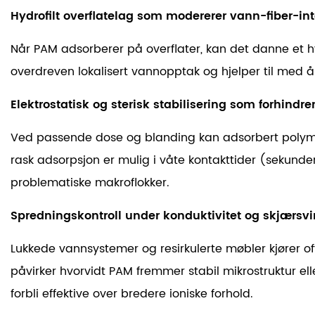
Hydrofilt overflatelag som modererer vann-fiber-in
Når PAM adsorberer på overflater, kan det danne et h
overdreven lokalisert vannopptak og hjelper til med å
Elektrostatisk og sterisk stabilisering som forhin
Ved passende dose og blanding kan adsorbert polymer h
rask adsorpsjon er mulig i våte kontakttider (sekund
problematiske makroflokker.
Spredningskontroll under konduktivitet og skjærsv
Lukkede vannsystemer og resirkulerte møbler kjører 
påvirker hvorvidt PAM fremmer stabil mikrostruktur elle
forbli effektive over bredere ioniske forhold.