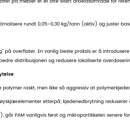
toffer på møbler er et ofte sitert arbeidsområde for ret
imalisere rundt
0,05–0,30 kg/tonn (aktiv)
og juster ba
g" på overflater. En vanlig beste praksis er å introduser
bedre distribusjonen og redusere lokaliserte overdoserin
ytelse
uere polymer raskt, men ikke så aggressiv at polymerkjed
e høyskjærelementer etterpå; kjedenedbrytning reduserer d
 går PAM vanligvis først og mikropartikkelen senere for 