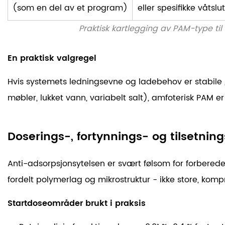
(som en del av et program)
eller spesifikke våts
Praktisk kartlegging av PAM-type ti
En praktisk valgregel
Hvis systemets ledningsevne og ladebehov er stabile
møbler, lukket vann, variabelt salt), amfoterisk PAM er 
Doserings-, fortynnings- og tilsetning
Anti-adsorpsjonsytelsen er svært følsom for forberedels
fordelt polymerlag og mikrostruktur - ikke store, kom
Startdoseområder brukt i praksis