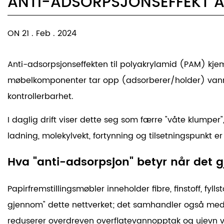
ANTI-ADSORPSJONSEFFEKT AV
ON 21 . Feb . 2024
Anti-adsorpsjonseffekten til polyakrylamid (PAM) kjemika
møbelkomponenter tar opp (adsorberer/holder) vann på 
kontrollerbarhet.
I daglig drift viser dette seg som færre "våte klumper
ladning, molekylvekt, fortynning og tilsetningspunkt e
Hva "anti-adsorpsjon" betyr når det gj
Papirfremstillingsmøbler inneholder fibre, finstoff, fyl
gjennom" dette nettverket; det samhandler også med o
reduserer overdreven overflatevannopptak og ujevn v