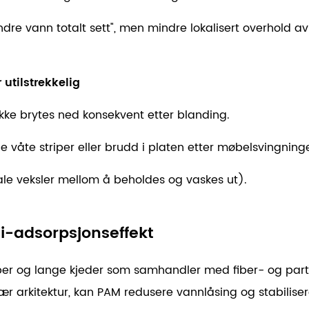
ndre vann totalt sett", men
mindre lokalisert overhold av
utilstrekkelig
m ikke brytes ned konsekvent etter blanding.
 våte striper eller brudd i platen etter møbelsvingninge
eriale veksler mellom å beholdes og vaskes ut).
i-adsorpsjonseffekt
per og lange kjeder som samhandler med fiber- og parti
ær arkitektur, kan PAM redusere vannlåsing og stabilis