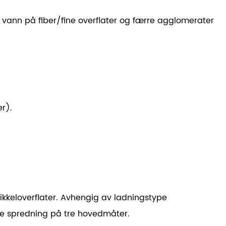
 vann på fiber/fine overflater
og færre agglomerater
r).
kkeloverflater. Avhengig av ladningstype
ere spredning på tre hovedmåter.