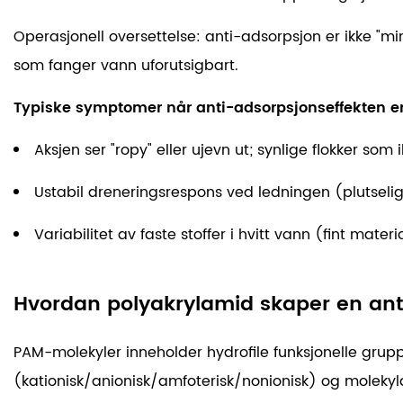
Operasjonell oversettelse:
anti-adsorpsjon er ikke "mi
som fanger vann uforutsigbart.
Typiske symptomer når anti-adsorpsjonseffekten er 
Aksjen ser "ropy" eller ujevn ut; synlige flokker so
Ustabil dreneringsrespons ved ledningen (plutselige
Variabilitet av faste stoffer i hvitt vann (fint mat
Hvordan polyakrylamid skaper en ant
PAM-molekyler inneholder hydrofile funksjonelle grup
(kationisk/anionisk/amfoterisk/nonionisk) og molekyl