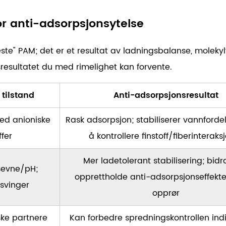
or anti-adsorpsjonsytelse
"beste" PAM; det er et resultat av ladningsbalanse, mole
resultatet du med rimelighet kan forvente.
 tilstand
Anti-adsorpsjonsresultat
med anioniske
Rask adsorpsjon; stabiliserer vannforde
ffer
å kontrollere finstoff/fiberinteraks
Mer ladetolerant stabilisering; bidra
sevne/pH;
opprettholde anti-adsorpsjonseffekt
 svinger
opprør
ske partnere
Kan forbedre spredningskontrollen indi