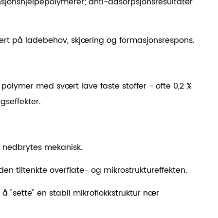
ensjonshjelpepolymerer; anti-adsorpsjonsresultater
sert på ladebehov, skjæring og formasjonsrespons.
e polymer med svært lave faste stoffer - ofte
0,2 %
gseffekter.
er nedbrytes mekanisk.
en tiltenkte overflate- og mikrostruktureffekten.
å "sette" en stabil mikroflokkstruktur nær