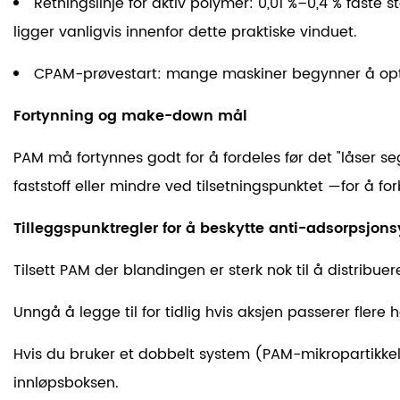
Retningslinje for aktiv polymer:
0,01 %–0,4 %
faste s
ligger vanligvis innenfor dette praktiske vinduet.
CPAM-prøvestart:
mange maskiner begynner å opt
Fortynning og make-down mål
PAM må fortynnes godt for å fordeles før det "låser se
faststoff eller mindre ved tilsetningspunktet
—for å for
Tilleggspunktregler for å beskytte anti-adsorpsjons
Tilsett PAM der blandingen er sterk nok til å distrib
Unngå å legge til for tidlig hvis aksjen passerer fler
Hvis du bruker et dobbelt system (PAM-mikropartikkel),
innløpsboksen.