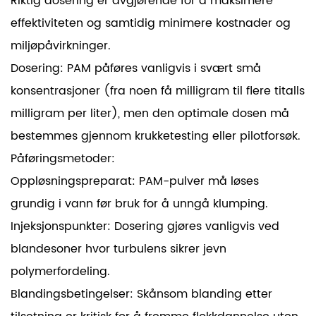
Riktig dosering er avgjørende for å maksimere
effektiviteten og samtidig minimere kostnader og
miljøpåvirkninger.
Dosering: PAM påføres vanligvis i svært små
konsentrasjoner (fra noen få milligram til flere titalls
milligram per liter), men den optimale dosen må
bestemmes gjennom krukketesting eller pilotforsøk.
Påføringsmetoder:
Oppløsningspreparat: PAM-pulver må løses
grundig i vann før bruk for å unngå klumping.
Injeksjonspunkter: Dosering gjøres vanligvis ved
blandesoner hvor turbulens sikrer jevn
polymerfordeling.
Blandingsbetingelser: Skånsom blanding etter