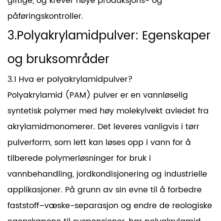
giftige, og krever nøye produksjons- og
påføringskontroller.
3.Polyakrylamidpulver: Egenskaper
og bruksområder
3.1 Hva er polyakrylamidpulver?
Polyakrylamid (PAM) pulver er en vannløselig
syntetisk polymer med høy molekylvekt avledet fra
akrylamidmonomerer. Det leveres vanligvis i tørr
pulverform, som lett kan løses opp i vann for å
tilberede polymerløsninger for bruk i
vannbehandling, jordkondisjonering og industrielle
applikasjoner. På grunn av sin evne til å forbedre
faststoff–væske-separasjon og endre de reologiske