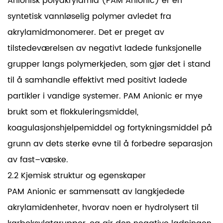
Anionisk polyakrylamid (PAM Anionic) er en
syntetisk vannløselig polymer avledet fra
akrylamidmonomerer. Det er preget av
tilstedeværelsen av negativt ladede funksjonelle
grupper langs polymerkjeden, som gjør det i stand
til å samhandle effektivt med positivt ladede
partikler i vandige systemer. PAM Anionic er mye
brukt som et flokkuleringsmiddel,
koagulasjonshjelpemiddel og fortykningsmiddel på
grunn av dets sterke evne til å forbedre separasjon
av fast–væske.
2.2 Kjemisk struktur og egenskaper
PAM Anionic er sammensatt av langkjedede
akrylamidenheter, hvorav noen er hydrolysert til