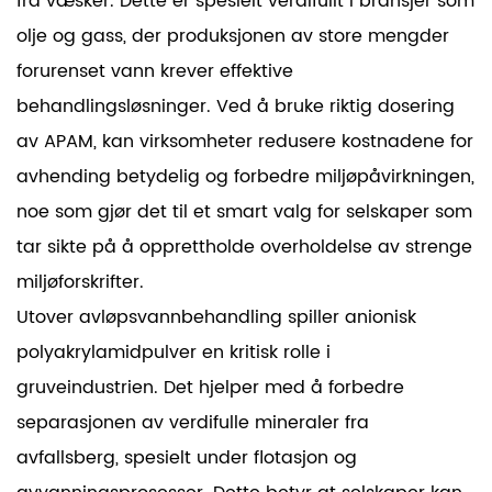
fra væsker. Dette er spesielt verdifullt i bransjer som
olje og gass, der produksjonen av store mengder
forurenset vann krever effektive
behandlingsløsninger. Ved å bruke riktig dosering
av APAM, kan virksomheter redusere kostnadene for
avhending betydelig og forbedre miljøpåvirkningen,
noe som gjør det til et smart valg for selskaper som
tar sikte på å opprettholde overholdelse av strenge
miljøforskrifter.
Utover avløpsvannbehandling spiller anionisk
polyakrylamidpulver en kritisk rolle i
gruveindustrien. Det hjelper med å forbedre
separasjonen av verdifulle mineraler fra
avfallsberg, spesielt under flotasjon og